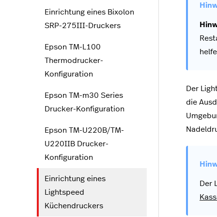
Einrichtung eines Bixolon
Hinw
SRP-275III-Druckers
Rest
Epson TM-L100
helf
Thermodrucker-
Konfiguration
Der Ligh
Epson TM-m30 Series
die Ausd
Drucker-Konfiguration
Umgebung
Nadeldru
Epson TM-U220B/TM-
U220IIB Drucker-
Konfiguration
Einrichtung eines
Der 
Lightspeed
Kass
Küchendruckers