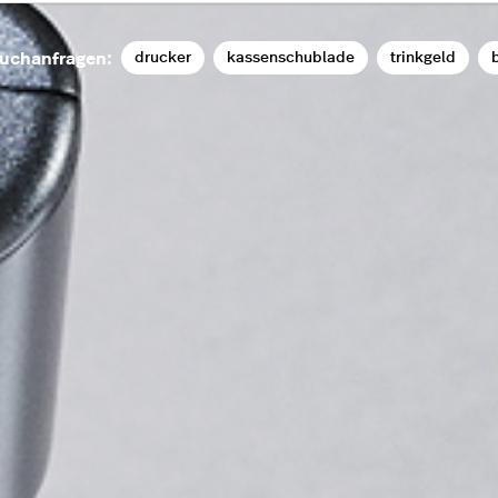
drucker
kassenschublade
trinkgeld
b
uchanfragen: