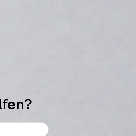
lfen?