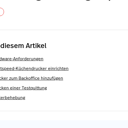
Noch niemand folgt
 diesem Artikel
dware-Anforderungen
htspeed-Küchendrucker einrichten
cker zum Backoffice hinzufügen
cken einer Testquittung
lerbehebung