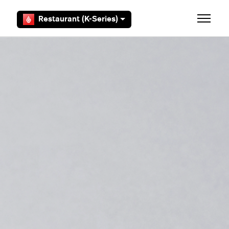
Zum Hauptinhalt gehen
Restaurant (K-Series)
Navigat