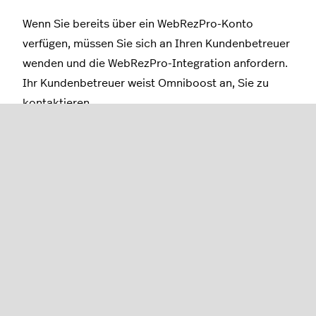
Wenn Sie bereits über ein WebRezPro-Konto
verfügen, müssen Sie sich an Ihren Kundenbetreuer
wenden und die WebRezPro-Integration anfordern.
Ihr Kundenbetreuer weist Omniboost an, Sie zu
kontaktieren.
Einrichten des Backoffice
Sie müssen im Backoffice eine neue Zahlungsart
einrichten, um WebRezPro zu verwenden.
Melden Sie sich mit Ihren Lightspeed
Restaurant-Zugangsdaten im
Backoffice
an.
Wählen Sie im Navigationsmenü die Option
Zahlung > Zahlungsarten
.