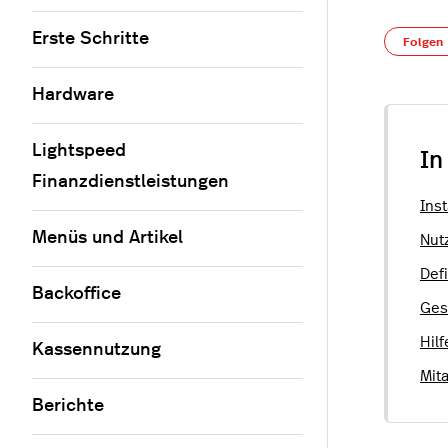
Erste Schritte
Folgen
Hardware
Lightspeed
In
Finanzdienstleistungen
Inst
Menüs und Artikel
Nut
Defi
Backoffice
Ges
Hil
Kassennutzung
Mit
Berichte