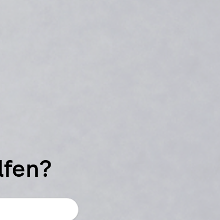
lfen?