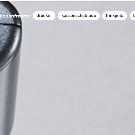
drucker
kassenschublade
trinkgeld
b
uchanfragen: