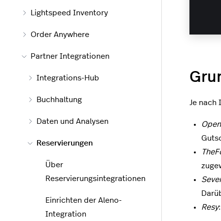
Lightspeed Inventory
Order Anywhere
Partner Integrationen
Gru
Integrations-Hub
Buchhaltung
Je nach 
Daten und Analysen
Open
Gutsc
Reservierungen
TheF
Über
zugew
Reservierungsintegrationen
Seve
Darüb
Einrichten der Aleno-
Resy
Integration