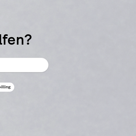
lfen?
illing