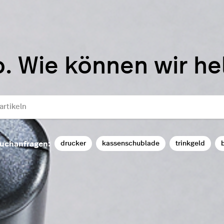
o. Wie können wir he
drucker
kassenschublade
trinkgeld
b
uchanfragen: