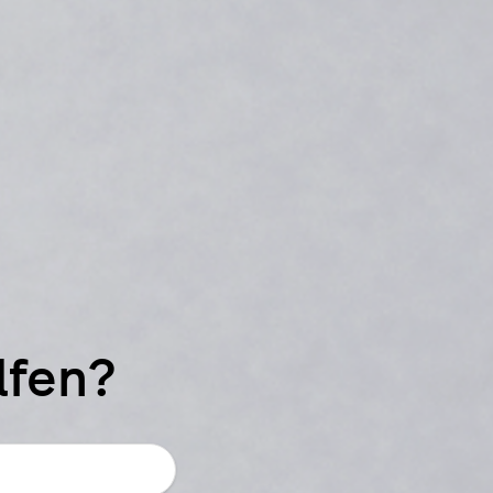
lfen?