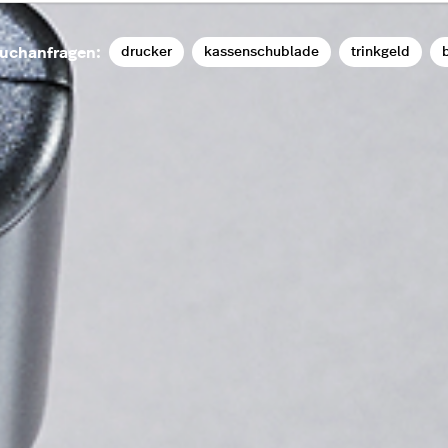
drucker
kassenschublade
trinkgeld
b
uchanfragen: