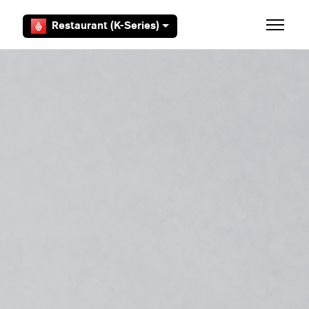
Zum Hauptinhalt gehen
Restaurant (K-Series)
Navigat