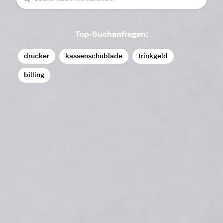
Top-Suchanfragen:
drucker
kassenschublade
trinkgeld
billing