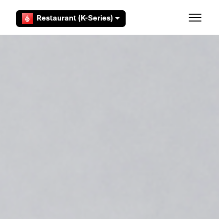
Zum Hauptinhalt gehen
Restaurant (K-Series)
Navigat