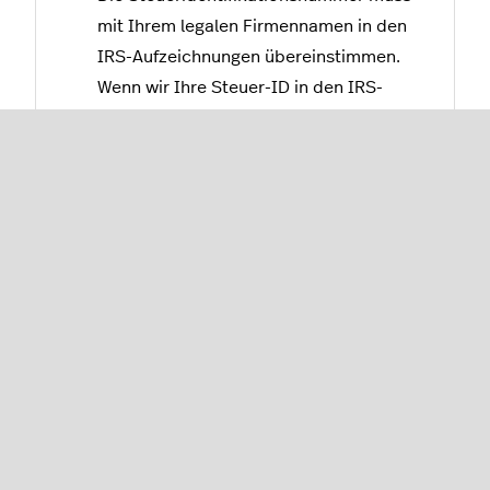
mit Ihrem legalen Firmennamen in den
IRS-Aufzeichnungen übereinstimmen.
Wenn wir Ihre Steuer-ID in den IRS-
Aufzeichnungen nicht finden können,
können Sie auch Ihren FEIN-Brief
vorlegen. Dies ist Ihre SSN, wenn Sie als
Einzelfirma tätig sind.
Geschäftsadresse
: Wir müssen den
Standort Ihres Unternehmens
überprüfen.
Bankkonto
: Es ist ein Bankkonto
erforderlich, das mit dem im Antrag
angegebenen Namen der
Einzelfirma/LLC/Kapitalgesellschaft
verknüpft ist. Dies ist das Konto, auf
das die von Ihnen bearbeiteten Gelder