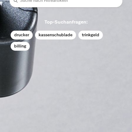
Suche
Top-Suchanfragen:
drucker
kassenschublade
trinkgeld
billing