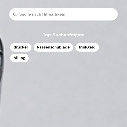
Suche
Top-Suchanfragen:
drucker
kassenschublade
trinkgeld
billing