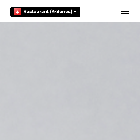
Zum Hauptinhalt gehen
Restaurant (K-Series)
Navigat