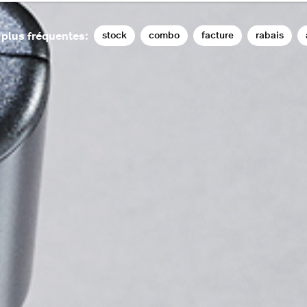
stock
combo
facture
rabais
 plus fréquentes: