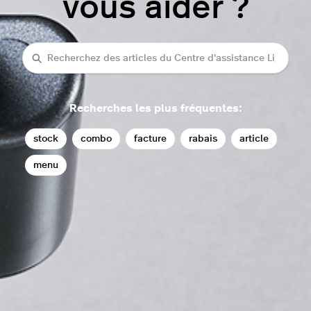
vous aider ?
rechercher
Recherches les plus fréquentes:
stock
combo
facture
rabais
article
menu