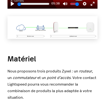
05:38
Play
Mute
Settings
Enter
fullscr
Matériel
Nous proposons trois produits Zyxel : un
routeur
,
un
commutateur
et un
point d’accès
. Votre contact
Lightspeed pourra vous recommander la
combinaison de produits la plus adaptée à votre
situation.