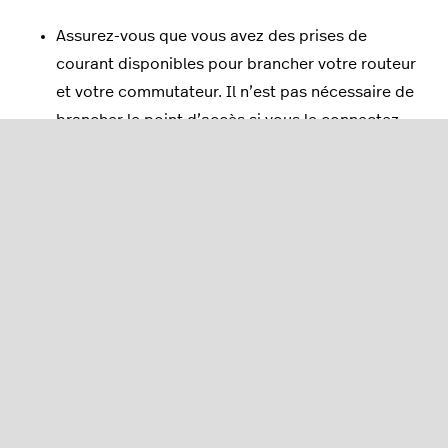
Assurez-vous que vous avez des prises de
courant disponibles pour brancher votre routeur
et votre commutateur. Il n’est pas nécessaire de
brancher le point d’accès si vous le connectez
au commutateur ou au routeur, car ces derniers
l’alimenteront.
Mesurez les distances entre les endroits où
seront placés les appareils et assurez-vous que
vous disposez de câbles Ethernet suffisamment
longs ou que des connexions sont intégrées
dans les murs pour pouvoir mettre les appareils
où vous le souhaitez. Les câbles Ethernet ne
sont pas fournis.
Notez les adresses MAC et les numéros de série
de chaque appareil. Ces informations sont