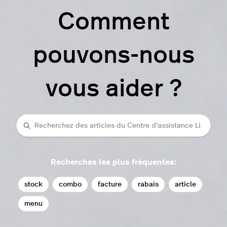
Comment
pouvons-nous
vous aider ?
rechercher
Recherches les plus fréquentes:
stock
combo
facture
rabais
article
menu