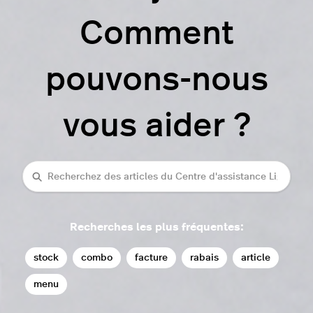
Comment
pouvons-nous
vous aider ?
rechercher
Recherches les plus fréquentes:
stock
combo
facture
rabais
article
menu