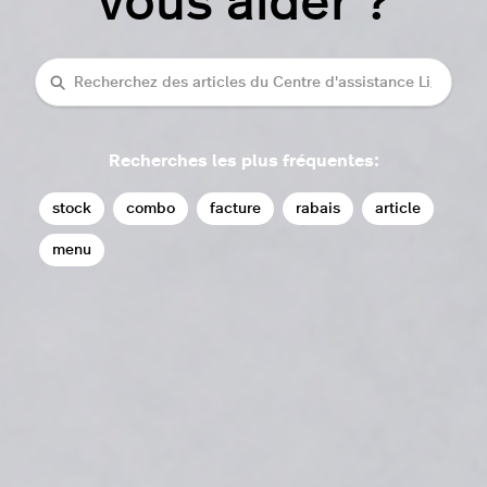
vous aider ?
rechercher
Recherches les plus fréquentes:
stock
combo
facture
rabais
article
menu