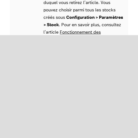
duquel vous retirez l’article. Vous
pouvez choisir parmi tous les stocks
créés sous
Configuration > Paramètres
> Stock
. Pour en savoir plus, consultez
l’article
Fonctionnement des
emplacements de stock
.
Destination
Il s’agit de l’emplacement de stock
auquel vous ajoutez l’article. Vous
pouvez choisir parmi tous les stocks
créés sous
Configuration > Paramètres
> Stock
. Pour en savoir plus, consultez
l’article
Fonctionnement des
emplacements de stock
.
Afficher
Si vous cochez cette case, vous pourrez
tous les
également choisir parmi les stocks
stocks
d’autres établissements associés à
votre compte.