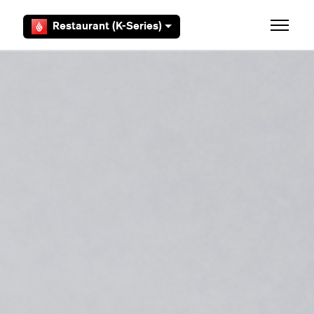
Aller au contenu principal
Restaurant (K-Series)
Ouvrir/F