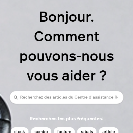
Bonjour.
Comment
pouvons-nous
vous aider ?
Recherche
Recherches les plus fréquentes:
stock
combo
facture
rabais
article