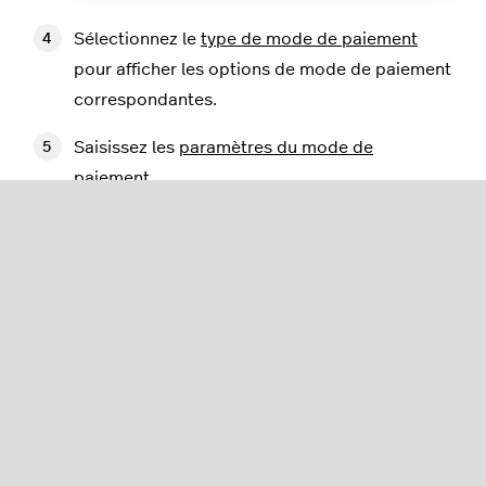
Sélectionnez le
type de mode de paiement
pour afficher les options de mode de paiement
correspondantes.
Saisissez les
paramètres du mode de
paiement
.
Cliquez sur
Enregistrer
.
Modification de modes
de paiement
Pour modifier un mode de paiement existant :
Connectez-vous au back-office à l’aide de vos