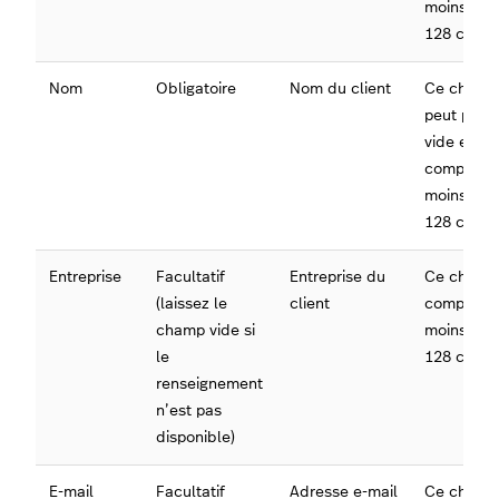
moins de
128 carac
Nom
Obligatoire
Nom du client
Ce champ
peut pas ê
vide et doi
comporter
moins de
128 carac
Entreprise
Facultatif
Entreprise du
Ce champ 
(laissez le
client
comporter
champ vide si
moins de
le
128 carac
renseignement
n’est pas
disponible)
E-mail
Facultatif
Adresse e-mail
Ce champ