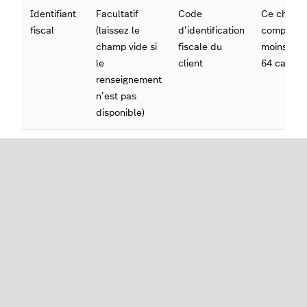
Identifiant
Facultatif
Code
Ce champ 
fiscal
(laissez le
d’identification
comporter
champ vide si
fiscale du
moins de
le
client
64 caract
renseignement
n’est pas
disponible)
Adresse
Facultatif
Adresse
Ce champ 
principale
(laissez le
principale
comporter
champ vide si
moins de
le
255 carac
renseignement
n’est pas
disponible)
Adresse
Facultatif
Adresse
Ce champ 
secondaire
(laissez le
secondaire (de
comporter