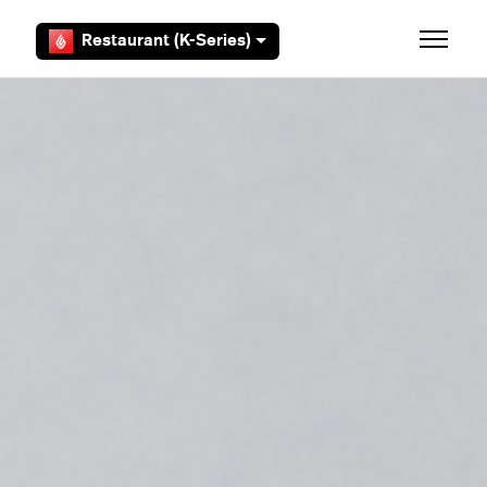
Aller au contenu principal
Restaurant (K-Series)
Ouvrir/F