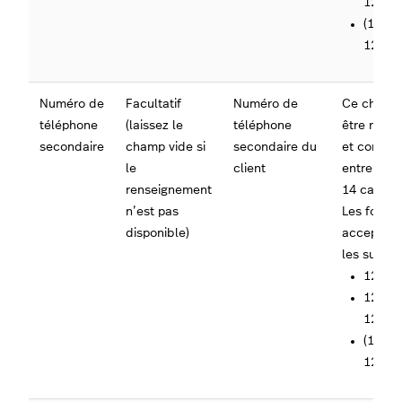
1234
(123)1
1234
Numéro de
Facultatif
Numéro de
Ce champ 
téléphone
(laissez le
téléphone
être numé
secondaire
champ vide si
secondaire du
et conteni
le
client
entre 6 et
renseignement
14 caract
n’est pas
Les forma
disponible)
acceptés 
les suivant
12312
123-1
1234
(123)1
1234