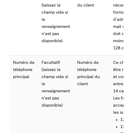
(laissez le
du client
nécessite
champ vide si
format
le
d’adresse
renseignement
mail valide
n’est pas
doit comp
disponible)
moins de
128 carac
Numéro de
Facultatif
Numéro de
Ce champ 
téléphone
(laissez le
téléphone
être numé
principal
champ vide si
principal du
et conteni
le
client
entre 6 et
renseignement
14 caract
n’est pas
Les forma
disponible)
acceptés 
les suivant
12312
123-1