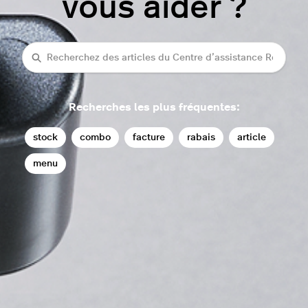
vous aider ?
Recherche
Recherches les plus fréquentes:
stock
combo
facture
rabais
article
menu