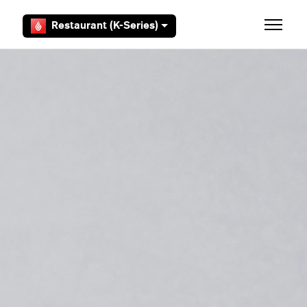
Aller au contenu principal
Restaurant (K-Series)
Ouvrir/F