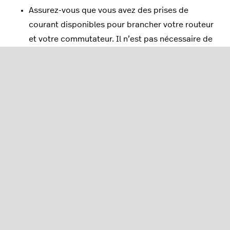
Assurez-vous que vous avez des prises de
courant disponibles pour brancher votre routeur
et votre commutateur. Il n’est pas nécessaire de
brancher le point d’accès si vous le connectez
au commutateur ou au routeur, car ces derniers
l’alimenteront.
Mesurez les distances entre les endroits où
seront placés les appareils et assurez-vous que
vous disposez de câbles Ethernet suffisamment
longs ou que des connexions sont intégrées
dans les murs pour pouvoir mettre les appareils
où vous le souhaitez. Les câbles Ethernet ne
sont pas fournis.
Notez les adresses MAC et les numéros de série
de chaque appareil. Ces informations sont
inscrites sur les étiquettes de chaque appareil.