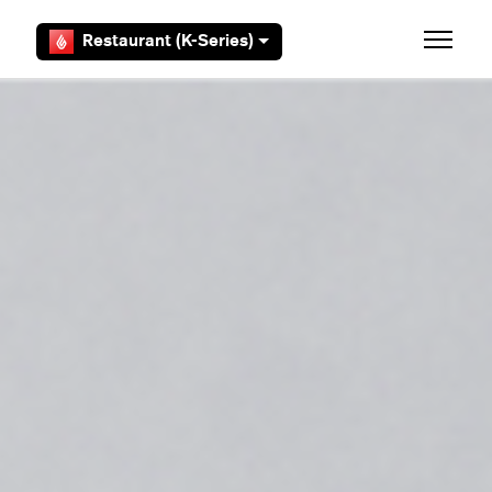
Aller au contenu principal
Restaurant (K-Series)
Ouvrir/F