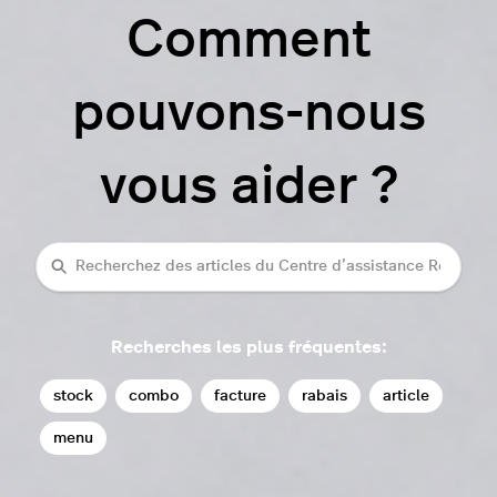
Comment
pouvons-nous
vous aider ?
Recherche
Recherches les plus fréquentes:
stock
combo
facture
rabais
article
menu