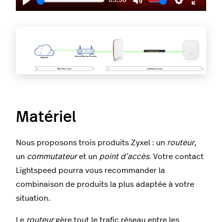
05:38
Play
Mute
Settings
Enter
fullscr
Matériel
Nous proposons trois produits Zyxel : un
routeur
,
un
commutateur
et un
point d’accès
. Votre contact
Lightspeed pourra vous recommander la
combinaison de produits la plus adaptée à votre
situation.
Le
routeur
gère tout le trafic réseau entre les