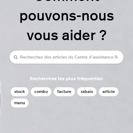
pouvons-nous
vous aider ?
Recherche
Recherches les plus fréquentes:
stock
combo
facture
rabais
article
menu