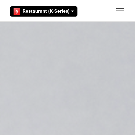
Aller au contenu principal
Restaurant (K-Series)
Ouvrir/F