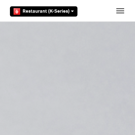
Aller au contenu principal
Restaurant (K-Series)
Ouvrir/F