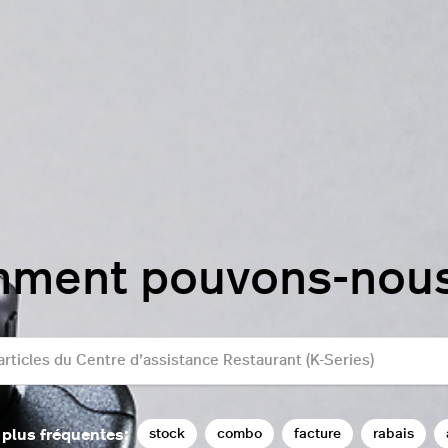
mment pouvons-nous 
stock
combo
facture
rabais
 plus fréquentes: