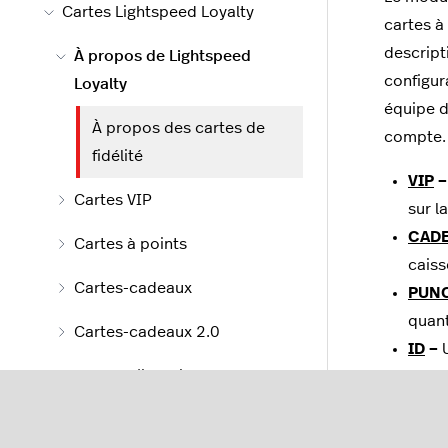
Cartes Lightspeed Loyalty
cartes à 
descript
À propos de Lightspeed
configur
Loyalty
équipe d
À propos des cartes de
compte.
fidélité
VIP
–
Cartes VIP
sur l
CAD
Cartes à points
cais
Cartes-cadeaux
PUN
quant
Cartes-cadeaux 2.0
ID
–
U
Cartes d’identité
génér
Application Lightspeed Pulse