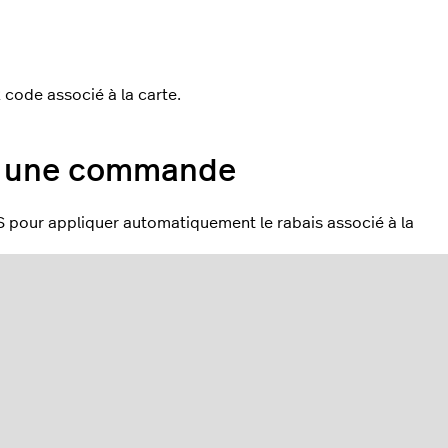
code associé à la carte.
 à une commande
S pour appliquer automatiquement le rabais associé à la
d.
rieur droit de l’écran Caisse.
e la caisse pour qu’il apparaisse dans la case bleue de