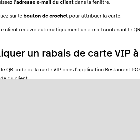
issez l’
adresse e-mail du client
dans la fenêtre.
quez sur le
bouton de crochet
pour attribuer la carte.
re client recevra automatiquement un e-mail contenant le QR 
iquer un rabais de carte VIP
le QR code de la carte VIP dans l’application Restaurant PO
e du client.
utez des articles à une commande sur votre caisse Lightspee
uyez sur le
lecteur
situé à côté de la loupe, dans le coin supé
cez le
QR code
de la carte VIP en face de la caméra arrière d
ran.