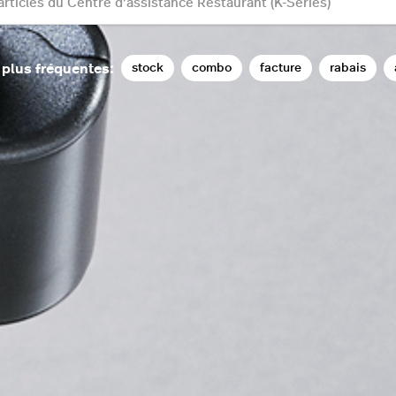
stock
combo
facture
rabais
 plus fréquentes: