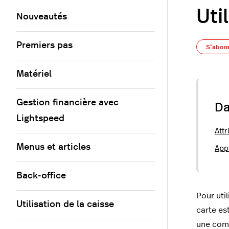
Uti
Nouveautés
Premiers pas
S’abon
Matériel
Gestion financière avec
Da
Lightspeed
Attr
Menus et articles
App
Back-office
Pour util
Utilisation de la caisse
carte es
une co