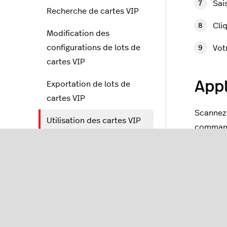
Sais
Recherche de cartes VIP
Cli
Modification des
configurations de lots de
Vot
cartes VIP
Appl
Exportation de lots de
cartes VIP
Scannez 
Utilisation des cartes VIP
command
sur la caisse
Ajo
Cartes à points
App
Cartes-cadeaux
Pla
Cartes-cadeaux 2.0
l’éc
Cartes d’identité