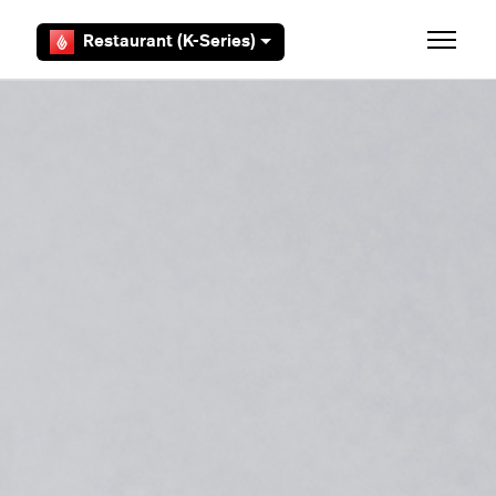
Aller au contenu principal
Restaurant (K-Series)
Ouvrir/F