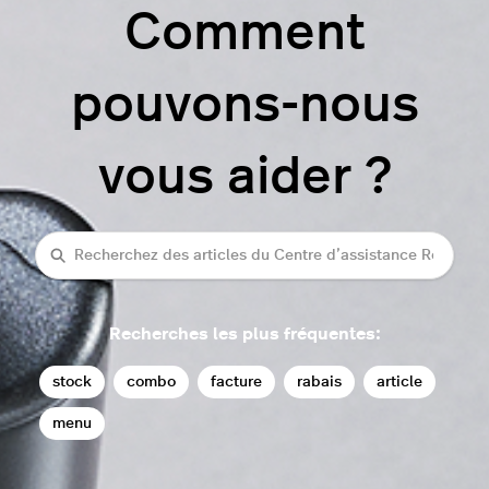
Comment
pouvons-nous
vous aider ?
Recherche
Recherches les plus fréquentes:
stock
combo
facture
rabais
article
menu