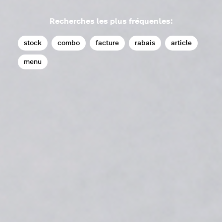
Recherches les plus fréquentes:
stock
combo
facture
rabais
article
menu