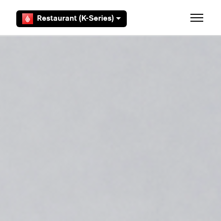
Aller au contenu principal
Restaurant (K-Series)
Ouvrir/F