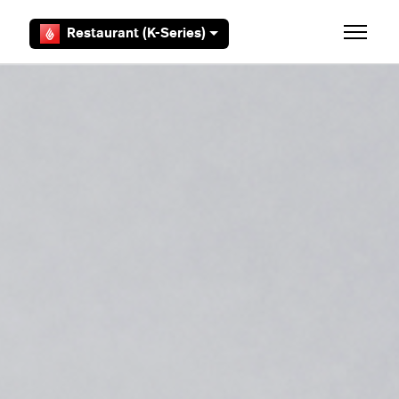
Aller au contenu principal
Restaurant (K-Series)
Ouvrir/F