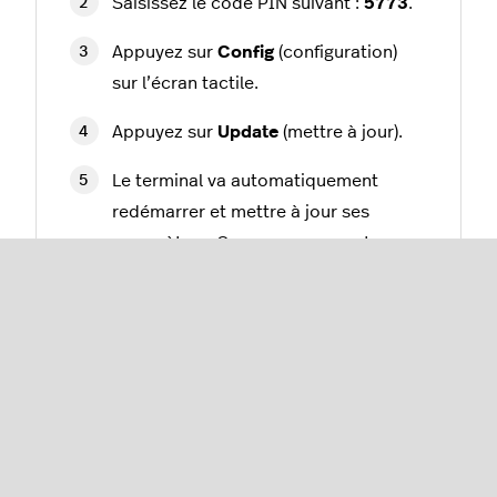
Saisissez le code PIN suivant
:
5773
.
Appuyez sur
Config
(configuration)
sur l’écran tactile.
Appuyez sur
Update
(mettre à jour).
Le terminal va automatiquement
redémarrer et mettre à jour ses
paramètres. Ce processus peut
prendre plusieurs minutes.
Envoyer manuellement
des mises à jour