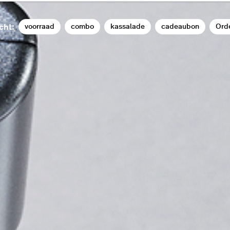
voorraad
combo
kassalade
cadeaubon
Ord
cht: