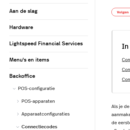
Aan de slag
Volgen
Hardware
Lightspeed Financial Services
In
Menu's en items
Con
Con
Backoffice
Con
POS-configuratie
POS-apparaten
Als je d
Apparaatconfiguraties
aanmaken
de eerst
Connectiecodes