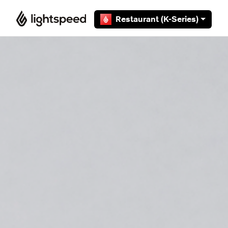
Overslaan en naar hoofdcontent gaan
Restaurant (K-Series)