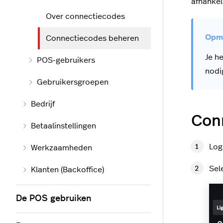
afhankel
Over connectiecodes
Connectiecodes beheren
Je h
POS-gebruikers
nodi
Gebruikersgroepen
Bedrijf
Con
Betaalinstellingen
Log
Werkzaamheden
Sel
Klanten (Backoffice)
De POS gebruiken