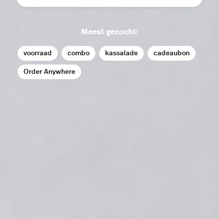
Meest gezocht:
voorraad
combo
kassalade
cadeaubon
Order Anywhere