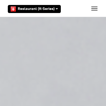
Overslaan en naar hoofdcontent gaan
Restaurant (K-Series)
Navigati