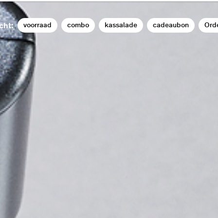
voorraad
combo
kassalade
cadeaubon
Ord
cht: