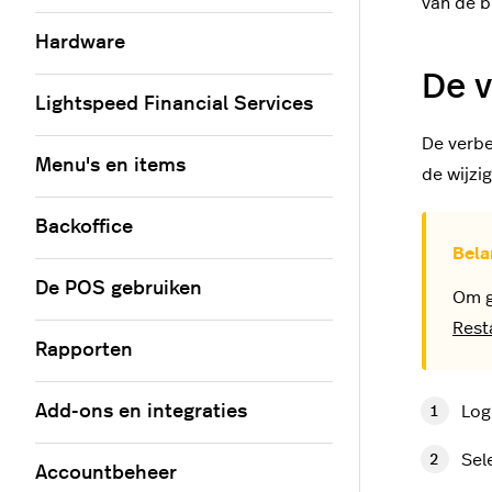
van de b
Hardware
De v
Lightspeed Financial Services
De verbe
Menu's en items
de wijzi
Backoffice
De POS gebruiken
Om g
Rest
Rapporten
Add-ons en integraties
Log
Sel
Accountbeheer