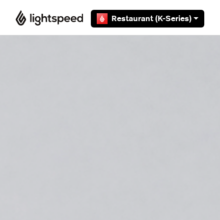
Overslaan en naar hoofdcontent gaan
Restaurant (K-Series)