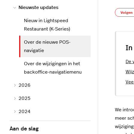
Nieuwste updates
Volgen
Nieuw in Lightspeed
Restaurant (K-Series)
Over de nieuwe POS-
In
navigatie
De 
Over de wijzigingen in het
backoffice-navigatiemenu
Wij
Vee
2026
2025
We intro
2024
meer sch
wijzigin
Aan de slag