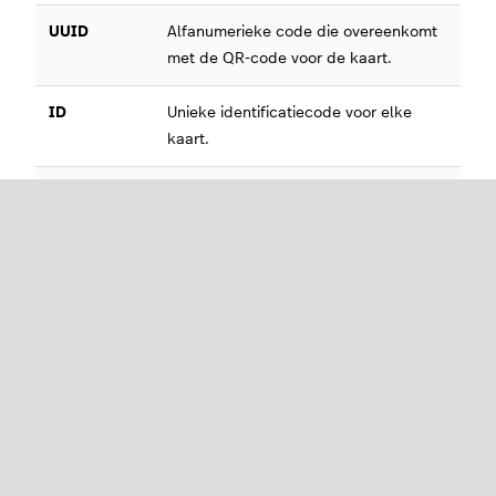
UUID
Alfanumerieke code die overeenkomt
met de QR-code voor de kaart.
ID
Unieke identificatiecode voor elke
kaart.
E-mail
Als de kaart die je zoekt is
toegewezen aan een klantenrekening
en je kent het e-mailadres van de
klant, dan kun je dat hier invoeren.
Aangemaakt
Als je meerdere bedrijfslocaties hebt,
door
kun je hier zoeken naar kaarten die op
een bepaalde locatie zijn
gegenereerd.
OPMERKING:
de gegenereerde
kaarten zijn zichtbaar op alle locaties,