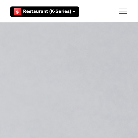
Overslaan en naar hoofdcontent gaan
Restaurant (K-Series)
Navigati