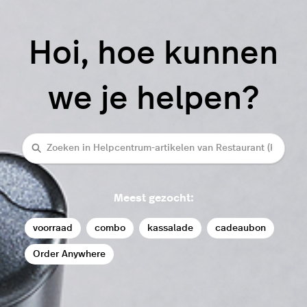
Hoi, hoe kunnen
we je helpen?
Zoeken
Meest gezocht:
voorraad
combo
kassalade
cadeaubon
Order Anywhere