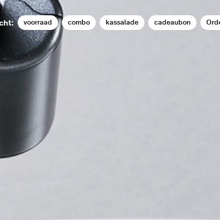
voorraad
combo
kassalade
cadeaubon
Ord
cht: