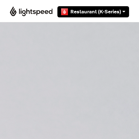
Overslaan en naar hoofdcontent gaan
Restaurant (K-Series)