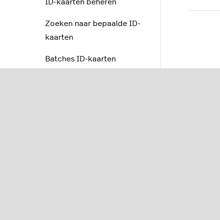
ID-kaarten beheren
Zoeken naar bepaalde ID-
kaarten
Batches ID-kaarten
exporteren
ID-kaarten op de POS
gebruiken
Lightspeed Pulse-app
Lightspeed Reservations
Lightspeed Tasks
Lightspeed Tempo
Advanced Insights