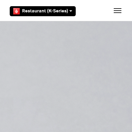
Overslaan en naar hoofdcontent gaan
Restaurant (K-Series)
Navigati