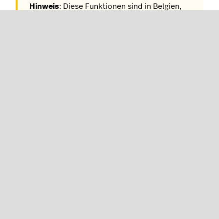
Hinweis
: Diese Funktionen sind in Belgien,
Deutschland, Italien, Québec und anderen
Regionen, die Fiskalgesetzen unterliegen,
nicht verfügbar.
Greifen Sie im Backoffice auf den
Quittungsbericht
zu.
Verwenden Sie das Kalendersymbol in der
oberen rechten Ecke, um den Tag
auszuwählen, an dem Sie die Backoffice-
Rückerstattung bearbeitet haben.
Klicken Sie auf
Neue Transaktion hinzufügen
.