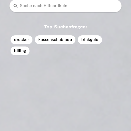
Suche
Top-Suchanfragen:
drucker
kassenschublade
trinkgeld
billing