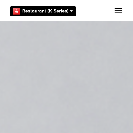
Zum Hauptinhalt gehen
Restaurant (K-Series)
Navigat