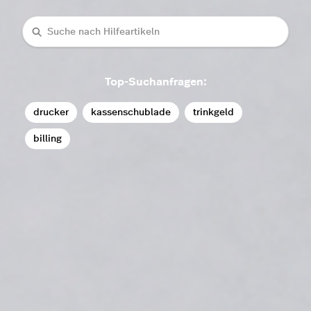
Suche
Top-Suchanfragen:
drucker
kassenschublade
trinkgeld
billing