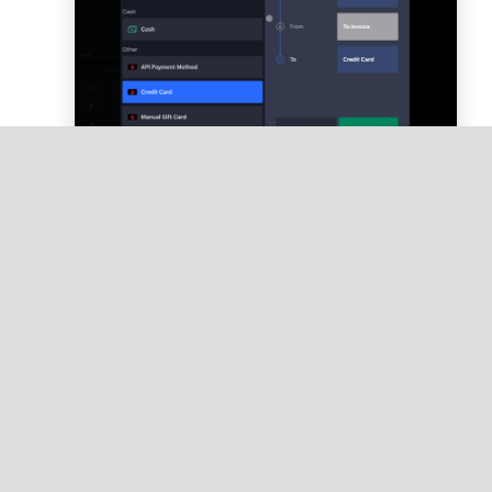
Tippen Sie auf
Übertragung
.
Wählen Sie das Kundenprofil aus, um es mit
der Gutschrift zu verknüpfen.
Lightspeed Restaurant unterstützt
Gutschriften ausschließlich für nicht
integrierte Zahlungsarten. Wenn Sie eine