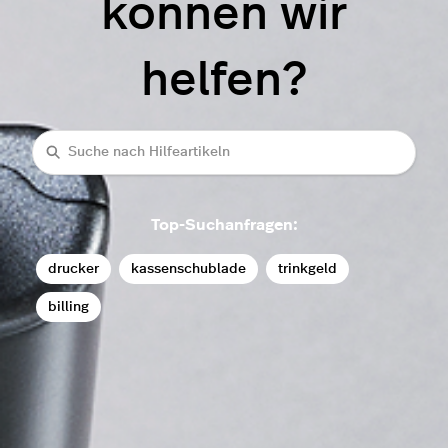
können wir
helfen?
Suche
Top-Suchanfragen:
drucker
kassenschublade
trinkgeld
billing