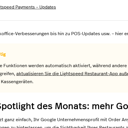
htspeed Payments – Updates
office-Verbesserungen bis hin zu POS-Updates usw. – hier er
ge Funktionen werden automatisch aktiviert, während andere 
greifen,
aktualisieren Sie die Lightspeed Restaurant-App auß
n Kassengeräten.
Spotlight des Monats: mehr G
etzt ganz einfach, Ihr Google Unternehmensprofil mit Order A
gen zu hinterlassen, um die Sichtbarkeit Ihres Restaurants 