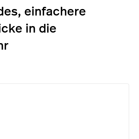
es, einfachere
cke in die
hr