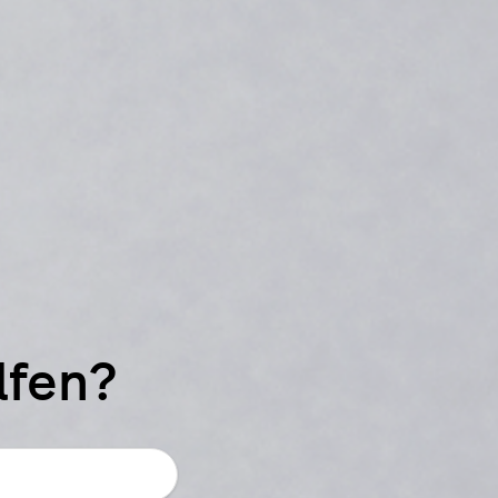
lfen?