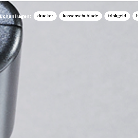
drucker
kassenschublade
trinkgeld
b
uchanfragen: