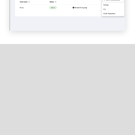
Pour retirer un utilisateur d'un groupe, cliquez sur
Supprimer du groupe
à côté de son nom.
Autorisations des
utilisateurs caisses
Ces autorisations ne peuvent être définies que pour
le type de groupe
Personnel de salle
. Elles régissent
l'accès des utilisateurs caisses de ce groupe.