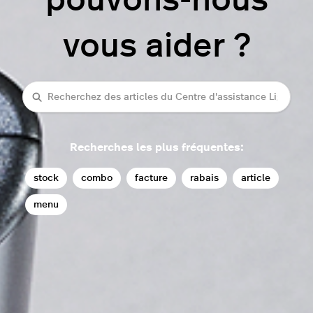
pouvons-nous
vous aider ?
rechercher
Recherches les plus fréquentes:
stock
combo
facture
rabais
article
menu