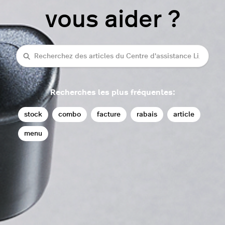
vous aider ?
rechercher
Recherches les plus fréquentes:
stock
combo
facture
rabais
article
menu