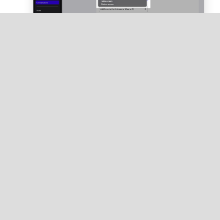
Prochaines étapes
Création de plans de salle et de
tables
Découvrez comment créer des plans de salle
pour la prise de commande en mode service
à table sur l'application de caisse.