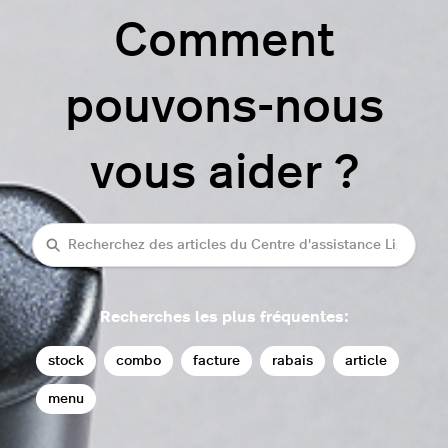
Comment
pouvons-nous
vous aider ?
rechercher
Recherches les plus fréquentes:
stock
combo
facture
rabais
article
menu