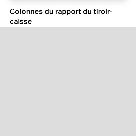
Colonnes du rapport du tiroir-
caisse
Colonne
Description
Utilisateur
Nom de l’utilisateur qui ouvre
le tiroir-caisse.
Date
Date de la période de vente.
Période
Heures d’ouverture et de
fermeture. Si le restaurant
n’est pas fermé
manuellement, l’heure de
fermeture sera le début du
jour ouvrable suivant.