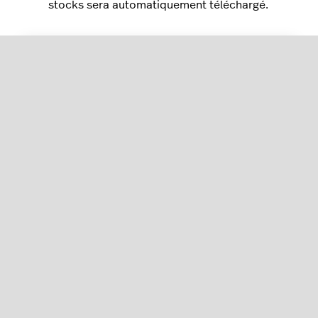
stocks sera automatiquement téléchargé.
Prochaines étapes
Saisissez une nouvelle entrée de stock
pour ajouter