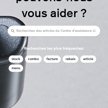
vous aider ?
rechercher
Recherches les plus fréquentes:
stock
combo
facture
rabais
article
menu