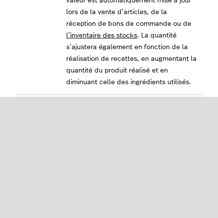
valeur est automatiquement mise à jour
lors de la vente d’articles, de la
réception de bons de commande ou de
l’inventaire des stocks
. La quantité
s’ajustera également en fonction de la
réalisation de recettes, en augmentant la
quantité du produit réalisé et en
diminuant celle des ingrédients utilisés.
Coût total
Le coût total des stocks de l’article (
prix
de revient
x quantité).
Fonctionnement des taux
de conversion des stocks
Certains niveaux de stock sont représentés par une