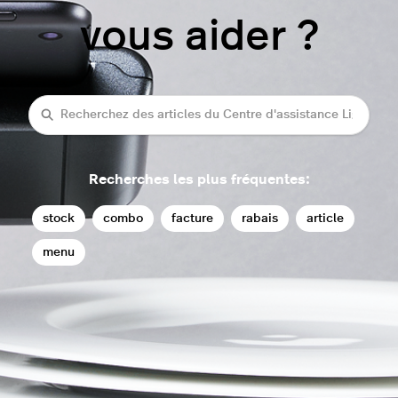
vous aider ?
rechercher
Recherches les plus fréquentes:
stock
combo
facture
rabais
article
menu