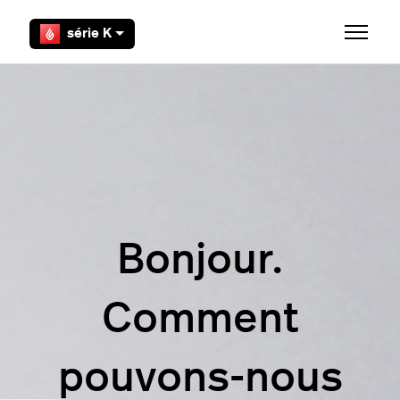
Aller au contenu principal
série K
Ouvrir/F
Bonjour.
Comment
pouvons-nous