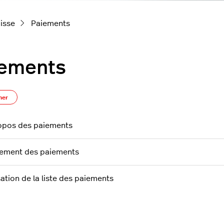
aisse
Paiements
iements
S’abonner à Section
ner
opos des paiements
tement des paiements
sation de la liste des paiements