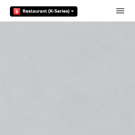
Aller au contenu principal
Restaurant (K-Series)
Ouvrir/F