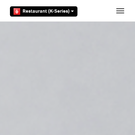
Aller au contenu principal
Restaurant (K-Series)
Ouvrir/F