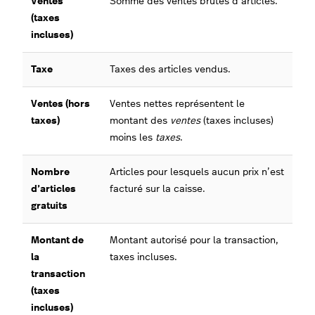
Ventes
Somme des ventes brutes d’articles.
(taxes
incluses)
Taxe
Taxes des articles vendus.
Ventes (hors
Ventes nettes représentent le
taxes)
montant des
ventes
(taxes incluses)
moins les
taxes
.
Nombre
Articles pour lesquels aucun prix n’est
d’articles
facturé sur la caisse.
gratuits
Montant de
Montant autorisé pour la transaction,
la
taxes incluses.
transaction
(taxes
incluses)