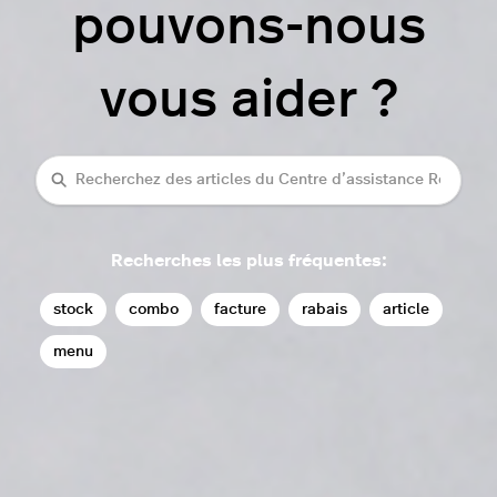
pouvons-nous
vous aider ?
Recherche
Recherches les plus fréquentes:
stock
combo
facture
rabais
article
menu