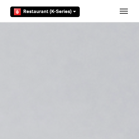
Aller au contenu principal
Restaurant (K-Series)
Ouvrir/F