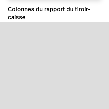
Colonnes du rapport du tiroir-
caisse
Colonne
Description
Utilisateur
Nom de l’utilisateur qui ouvre
le tiroir-caisse.
Date
Date de la période de vente.
Période
Heures d’ouverture et de
fermeture. Si le restaurant
n’est pas fermé
manuellement, l’heure de
fermeture sera le début du
jour ouvrable suivant.