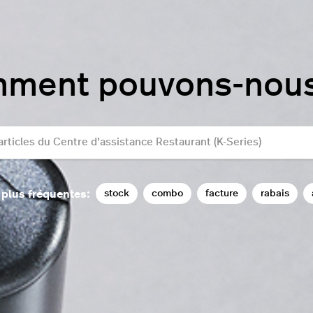
mment pouvons-nous 
stock
combo
facture
rabais
 plus fréquentes: